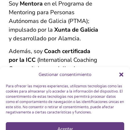
Soy
Mentora
en el Programa de
Mentoring para Personas
Autónomas de Galicia (PTMA);
impulsado por la
Xunta de Galicia
y desarrollado por Alamcia.
Además, soy
Coach certificada
por la ICC
(International Coaching
Community), especializada en
Gestionar consentimiento
gestión emocional y liderazgo.
Para ofrecer las mejores experiencias, utilizamos tecnologías como las
cookies para almacenar y/o acceder a la información del dispositivo. El
consentimiento de estas tecnologías nos permitirá procesar datos
como el comportamiento de navegación o las identificaciones únicas en
este sitio. No consentir o retirar el consentimiento, puede afectar
negativamente a ciertas características y funciones.
Aviso Legal
Aceptar