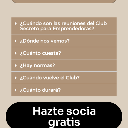
¿Cuándo son las reuniones del Club
Secreto para Emprendedoras?
¿Dónde nos vemos?
¿Cuánto cuesta?
¿Hay normas?
¿Cuándo vuelve el Club?
¿Cuánto durará?
Hazte socia
gratis