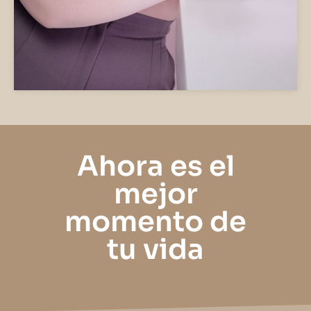
Ahora es el
mejor
momento de
tu vida