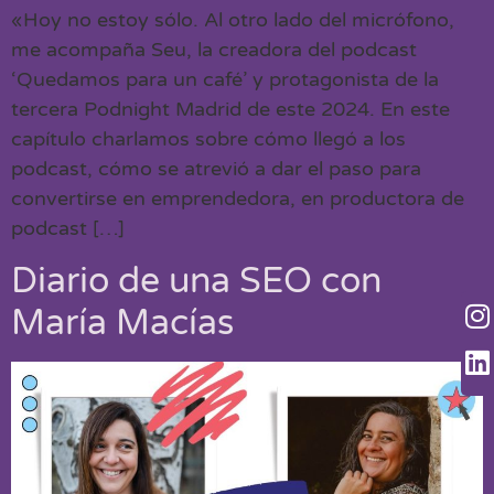
«Hoy no estoy sólo. Al otro lado del micrófono,
me acompaña Seu, la creadora del podcast
‘Quedamos para un café’ y protagonista de la
tercera Podnight Madrid de este 2024. En este
capítulo charlamos sobre cómo llegó a los
podcast, cómo se atrevió a dar el paso para
convertirse en emprendedora, en productora de
podcast […]
Diario de una SEO con
María Macías