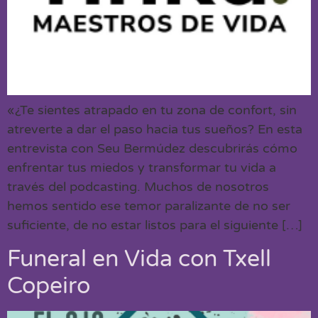
«¿Te sientes atrapado en tu zona de confort, sin
atreverte a dar el paso hacia tus sueños? En esta
entrevista con Seu Bermúdez descubrirás cómo
enfrentar tus miedos y transformar tu vida a
través del podcasting. Muchos de nosotros
hemos sentido ese temor paralizante de no ser
suficiente, de no estar listos para el siguiente […]
Funeral en Vida con Txell
Copeiro